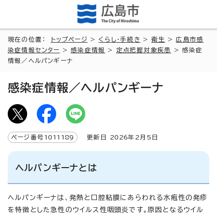
現在の位置：
トップページ
>
くらし・手続き
>
衛生
>
広島市感
染症情報センター
>
感染症情報
>
定点把握対象疾患
> 感染症
情報／ヘルパンギーナ
感染症情報／ヘルパンギーナ
ページ番号
1011189
更新日
2026
年2月5日
ヘルパンギーナとは
ヘルパンギーナは、発熱と口腔粘膜にあらわれる水疱性の発疹
を特徴とした急性のウイルス性咽頭炎です。原因となるウイル