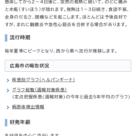
感染してから2～4日後に、突然の発熱に続いて、のどに痛み
と水疱（すいほう）が現れます。発熱は1～3日続き、食欲不振、
全身のだるさ、頭痛などを起こします。ほとんどは予後良好で
すが、まれに髄膜炎や急性心筋炎を合併する場合があります。
流行時期
毎年夏季にピークとなり、西から東へ流行が推移します。
広島市の報告状況
疾患別グラフ（ヘルパンギーナ）
グラフ総覧（週報対象疾患）
(定点把握疾患(週報対象)の今年と過去5年平均のグラフ)
病原体検出情報
好発年齢
乳幼児を中心に流行します。