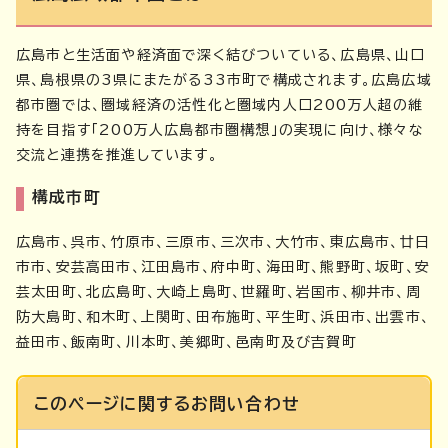
広島市と生活面や経済面で深く結びついている、広島県、山口
県、島根県の3県にまたがる33市町で構成されます。広島広域
都市圏では、圏域経済の活性化と圏域内人口200万人超の維
持を目指す「200万人広島都市圏構想」の実現に向け、様々な
交流と連携を推進しています。
構成市町
広島市、呉市、竹原市、三原市、三次市、大竹市、東広島市、廿日
市市、安芸高田市、江田島市、府中町、海田町、熊野町、坂町、安
芸太田町、北広島町、大崎上島町、世羅町、岩国市、柳井市、周
防大島町、和木町、上関町、田布施町、平生町、浜田市、出雲市、
益田市、飯南町、川本町、美郷町、邑南町及び吉賀町
このページに関する
お問い合わせ