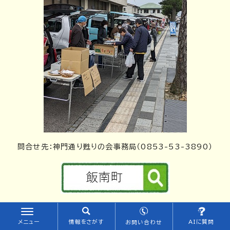
問合せ先：神門通り甦りの会事務局（0853-53-3890）
【産直市 ぼたんの郷】
メニュー
情報をさがす
AIに質問
お問い合わせ
飯南町赤来地区で栽培された新鮮野菜、加工品、工芸品が並び