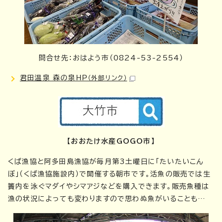
問合せ先：おはよう市（0824-53-2554）
君田温泉 森の泉HP
（外部リンク）
【おおたけ水産GOGO市】
くば漁協と阿多田島漁協が毎月第3土曜日に「たいたいこん
ぼ」（くば漁協施設内）で開催する朝市です。活魚の販売では生
簀内を泳ぐマダイやシマアジなどを購入できます。販売魚種は
漁の状況によっても変わりますので思わぬ魚がいることも…