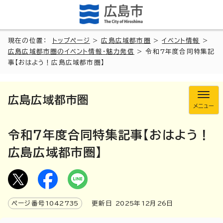
現在の位置：
トップページ
>
広島広域都市圏
>
イベント情報
>
広島広域都市圏のイベント情報・魅力発信
> 令和7年度合同特集記
事【おはよう！広島広域都市圏】
広島広域都市圏
メニュー
令和7年度合同特集記事【おはよう！
広島広域都市圏】
ページ番号
1042735
更新日
2025
年
12
月
26
日