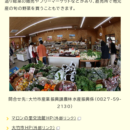
造り総菜の販売やフリーマーケットなどがあり、直売所で地元
産の旬の野菜を買うこともできます。
問合せ先：大竹市産業振興課農林水産振興係（0827-59-
2130）
マロンの里交流館HP
（外部リンク）
大竹市HP
（外部リンク）