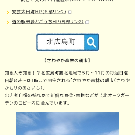
安芸太田町HP
（外部リンク）
道の駅来夢とごうちHP
（外部リンク）
【さわやか森林の朝市】
知る人ぞ知る！？北広島町芸北地域で5月～11月の毎週日曜
日朝8時～昼1時まで開催される「さわやか森林の朝市（さわや
かもりのあさいち）」
出店者自慢の採れたて新鮮な野菜・果物などが芸北オークガー
デンのロビー内に並んでいます。