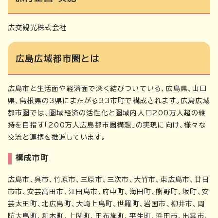
広交観光株式会社
広島広域都市圏とは
広島市と生活面や経済面で深く結びついている、広島県、山口
県、島根県の3県にまたがる33市町で構成されます。広島広域
都市圏では、圏域経済の活性化と圏域内人口200万人超の維
持を目指す「200万人広島都市圏構想」の実現に向け、様々な
交流と連携を推進しています。
構成市町
広島市、呉市、竹原市、三原市、三次市、大竹市、東広島市、廿日
市市、安芸高田市、江田島市、府中町、海田町、熊野町、坂町、安
芸太田町、北広島町、大崎上島町、世羅町、岩国市、柳井市、周
防大島町、和木町、上関町、田布施町、平生町、浜田市、出雲市、