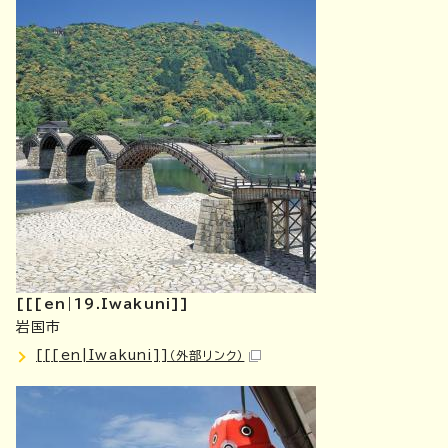
[[[en|19.Iwakuni]]
岩国市
[[[en|Iwakuni]]
（外部リンク）