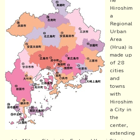
he
Hiroshim
a
Regional
Urban
Area
(Hrua) is
made up
of 28
cities
and
towns
with
Hiroshim
a City in
the
center,
extending