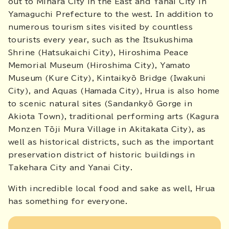
out to Mihara City in the East and Yanai City in
Yamaguchi Prefecture to the west. In addition to
numerous tourism sites visited by countless
tourists every year, such as the Itsukushima
Shrine (Hatsukaichi City), Hiroshima Peace
Memorial Museum (Hiroshima City), Yamato
Museum (Kure City), Kintaikyō Bridge (Iwakuni
City), and Aquas (Hamada City), Hrua is also home
to scenic natural sites (Sandankyō Gorge in
Akiota Town), traditional performing arts (Kagura
Monzen Tōji Mura Village in Akitakata City), as
well as historical districts, such as the important
preservation district of historic buildings in
Takehara City and Yanai City.
With incredible local food and sake as well, Hrua
has something for everyone.