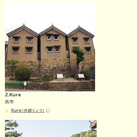
2.Kure
呉市
Kure
（外部リンク）