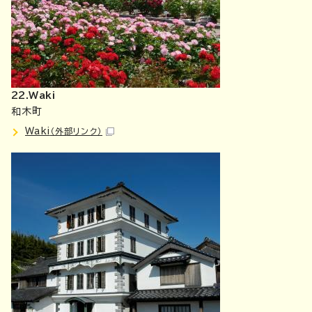
22.Waki
和木町
Waki
（外部リンク）