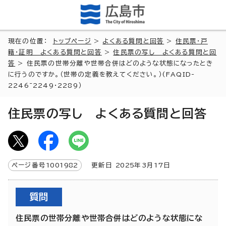
現在の位置：
トップページ
>
よくある質問と回答
>
住民票・戸
籍・証明 よくある質問と回答
>
住民票の写し よくある質問と回
答
> 住民票の世帯分離や世帯合併はどのような状態になったとき
に行うのですか。（世帯の定義を教えてください。）(FAQID-
2246~2249・2289）
住民票の写し よくある質問と回答
ページ番号
1001982
更新日
2025
年3月
17
日
質問
住民票の世帯分離や世帯合併はどのような状態にな