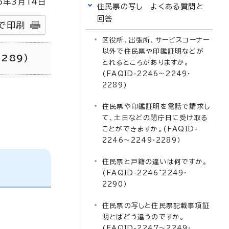
5
年3月
14
日
住民票の写し よくある質問と
回答
で印刷
区役所、出張所、サービスコーナー
以外で住民票や印鑑証明などが
289）
とれるところがありますか。
(FAQID-2246～2249・
2289)
住民票や印鑑証明を電話で請求し
て、土日などの閉庁日に受け取る
ことができますか。(FAQID-
2246～2249・2289）
住民票と戸籍の違いは何ですか。
(FAQID-2246~2249・
2290）
住民票の写しと住民票記載事項証
明とはどう違うのですか。
(FAQID-2247～2249・