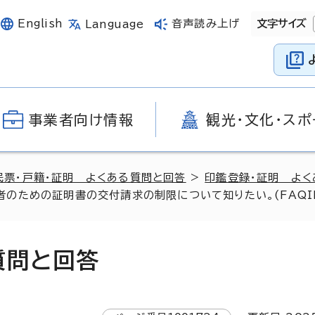
English
音声読み上げ
文字サイズ
Language
事業者向け情報
観光・文化・スポ
民票・戸籍・証明 よくある質問と回答
>
印鑑登録・証明 よく
ための証明書の交付請求の制限について知りたい。(FAQID-2
質問と回答