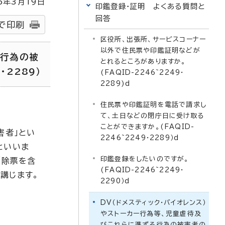
5
年3月
19
日
印鑑登録・証明 よくある質問と
回答
で印刷
区役所、出張所、サービスコーナー
以外で住民票や印鑑証明などが
る行為の被
とれるところがありますか。
2289）
(FAQID-2246~2249・
2289)d
住民票や印鑑証明を電話で請求し
て、土日などの閉庁日に受け取る
ことができますか。(FAQID-
害者」とい
2246~2249・2289）d
といいま
印鑑登録をしたいのですが。
（除票を含
(FAQID-2246~2249・
講じます。
2290）d
DV（ドメスティック・バイオレンス）
やストーカー行為等、児童虐待及
びこれらに準ずる行為の被害者の