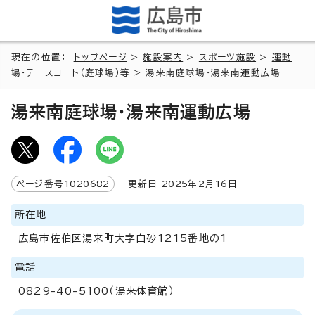
現在の位置：
トップページ
>
施設案内
>
スポーツ施設
>
運動
場・テニスコート（庭球場）等
> 湯来南庭球場・湯来南運動広場
湯来南庭球場・湯来南運動広場
ページ番号
1020682
更新日
2025
年2月
16
日
所在地
広島市佐伯区湯来町大字白砂1215番地の1
電話
0829-40-5100（湯来体育館）