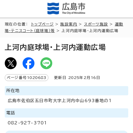
現在の位置：
トップページ
>
施設案内
>
スポーツ施設
>
運動
場・テニスコート（庭球場）等
> 上河内庭球場・上河内運動広場
上河内庭球場・上河内運動広場
ページ番号
1020683
更新日
2025
年2月
16
日
所在地
広島市佐伯区五日市町大字上河内中山693番地の1
電話
082-927-3701