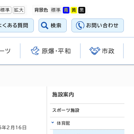
標準
拡大
背景色
よくある質問
検索
お問い合わせ
ーツ
原爆・平和
市政
施設案内
スポーツ施設
体育館
5
年2月
16
日