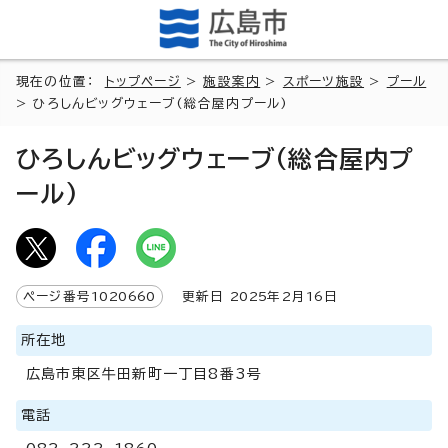
現在の位置：
トップページ
>
施設案内
>
スポーツ施設
>
プール
> ひろしんビッグウェーブ(総合屋内プール)
ひろしんビッグウェーブ(総合屋内プ
ール)
ページ番号
1020660
更新日
2025
年2月
16
日
所在地
広島市東区牛田新町一丁目8番3号
電話