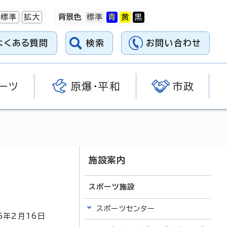
標準
拡大
背景色
よくある質問
検索
お問い合わせ
ーツ
原爆・平和
市政
施設案内
スポーツ施設
スポーツセンター
5
年2月
16
日