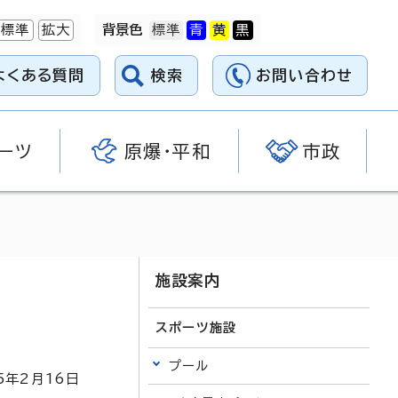
標準
拡大
背景色
よくある質問
検索
お問い合わせ
ーツ
原爆・平和
市政
施設案内
スポーツ施設
プール
5
年2月
16
日