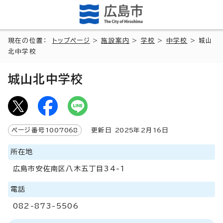
現在の位置：
トップページ
>
施設案内
>
学校
>
中学校
> 城山
北中学校
城山北中学校
ページ番号
1007068
更新日
2025
年2月
16
日
所在地
広島市安佐南区八木五丁目34-1
電話
082-873-5506