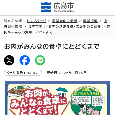
現在の位置：
トップページ
>
事業者向け情報
>
産業振興
>
中
央卸売市場
>
食肉市場
>
お肉の基礎知識・広島牛のご紹介
> お
肉がみんなの食卓にとどくまで
お肉がみんなの食卓にとどくまで
ページ番号
1008871
更新日
2025
年2月
16
日