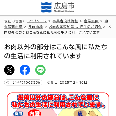
現在の位置：
トップページ
>
事業者向け情報
>
産業振興
>
中
央卸売市場
>
食肉市場
>
お肉の基礎知識・広島牛のご紹介
> お
肉以外の部分はこんな風に私たちの生活に利用されています
お肉以外の部分はこんな風に私たち
の生活に利用されています
ページ番号
1008856
更新日
2025
年2月
16
日