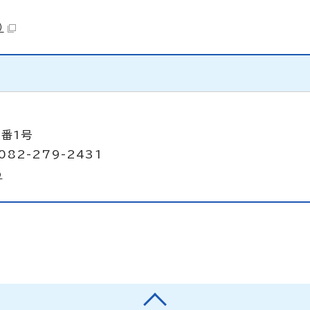
）
8番1号
082-279-2431
p