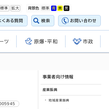
標準
拡大
背景色
よくある質問
検索
お問い合わせ
ーツ
原爆・平和
市政
事業者向け情報
産業振興
地域産業振興
005945