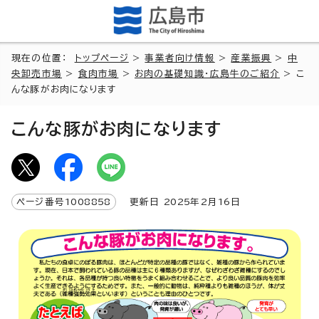
現在の位置：
トップページ
>
事業者向け情報
>
産業振興
>
中
央卸売市場
>
食肉市場
>
お肉の基礎知識・広島牛のご紹介
> こ
んな豚がお肉になります
こんな豚がお肉になります
ページ番号
1008858
更新日
2025
年2月
16
日