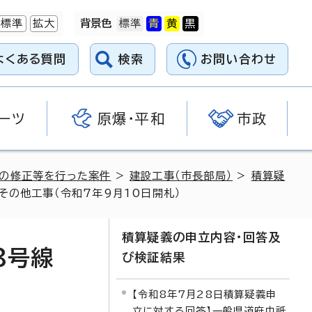
標準
拡大
背景色
よくある質問
検索
お問い合わせ
ーツ
原爆・平和
市政
料の修正等を行った案件
>
建設工事（市長部局）
>
積算疑
その他工事（令和7年9月10日開札）
積算疑義の申立内容・回答及
8号線
び検証結果
【令和8年7月28日積算疑義申
立に対する回答】一般県道府中祇