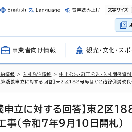
English
音声読み上げ
文字サイズ
Language
事業者向け情報
観光・文化・スポ
契約情報
>
入札発注情報
>
中止公告・訂正公告・入札関係資
積算疑義申立に対する回答】東2区188号線ほか2路線側溝改良
義申立に対する回答】東2区18
事（令和7年9月10日開札）