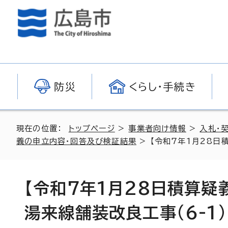
防災
くらし・手続き
現在の位置：
トップページ
>
事業者向け情報
>
入札・
義の申立内容・回答及び検証結果
> 【令和7年1月28日
【令和7年1月28日積算
湯来線舗装改良工事(6-1