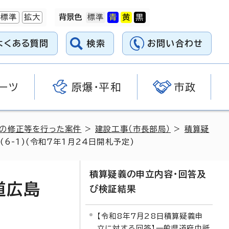
標準
拡大
背景色
よくある質問
検索
お問い合わせ
ーツ
原爆・平和
市政
料の修正等を行った案件
>
建設工事（市長部局）
>
積算疑
6-1)(令和7年1月24日開札予定)
積算疑義の申立内容・回答及
道広島
び検証結果
【令和8年7月28日積算疑義申
立に対する回答】一般県道府中祇