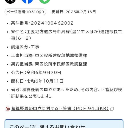
ページ番号
1031090
更新日
2025
年2月
16
日
案件番号：2024100462002
案件名：主要地方道広島中島線（温品工区ほか）道路改良工
事（6－2）
調達区分：工事
工事担当課：東区役所建設部地域整備課
契約担当課：東区役所市民部区政調整課
公告日：令和6年9月20日
開札日：令和6年10月11日
備考：積算疑義の申立があったため、その内容、回答及び検
証結果を公表します。
積算疑義の申立に対する回答書 （PDF 94.3KB）
このページに関する
お問い合わせ