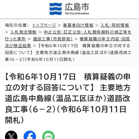
現在の位置：
トップページ
>
事業者向け情報
>
入札・契約情報
>
入札発注情報
>
中止公告・訂正公告・入札関係資料の修正等を
行った案件
>
建設工事（市長部局）
>
積算疑義の申立内容・回答
及び検証結果
> 【令和6年10月17日 積算疑義の申立の対する
回答について】 主要地方道広島中島線（温品工区ほか）道路改良工
事（6－2）（令和6年10月11日開札）
【令和6年10月17日 積算疑義の申
立の対する回答について】 主要地方
道広島中島線（温品工区ほか）道路改
良工事（6－2）（令和6年10月11日
開札）