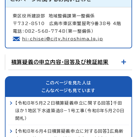
東区役所建設部
地域整備課第一整備係
〒732-8510 広島市東区東蟹屋町9番38号 4階
電話：082-568-7748（第一整備係）
hi-chisei@city.hiroshima.lg.jp
積算疑義の申立内容・回答及び検証結果
このページを見た人は
こんなページも見ています
【令和8年5月22日積算疑義申立に関する回答】千田
ほか1地区下水道築造8−1号工事（令和8年5月20日
開札）
【令和8年6月4日積算疑義申立に対する回答】広島新