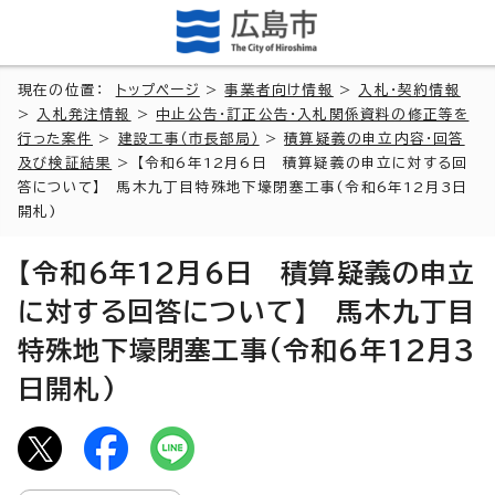
現在の位置：
トップページ
>
事業者向け情報
>
入札・契約情報
>
入札発注情報
>
中止公告・訂正公告・入札関係資料の修正等を
行った案件
>
建設工事（市長部局）
>
積算疑義の申立内容・回答
及び検証結果
> 【令和6年12月6日 積算疑義の申立に対する回
答について】 馬木九丁目特殊地下壕閉塞工事(令和6年12月3日
開札)
【令和6年12月6日 積算疑義の申立
に対する回答について】 馬木九丁目
特殊地下壕閉塞工事(令和6年12月3
日開札)