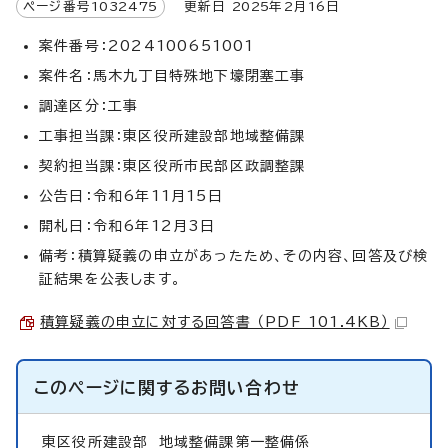
ページ番号
1032475
更新日
2025
年2月
16
日
案件番号：2024100651001
案件名：馬木九丁目特殊地下壕閉塞工事
調達区分：工事
工事担当課：東区役所建設部地域整備課
契約担当課：東区役所市民部区政調整課
公告日：令和6年11月15日
開札日：令和6年12月3日
備考：積算疑義の申立があったため、その内容、回答及び検
証結果を公表します。
積算疑義の申立に対する回答書 （PDF 101.4KB）
このページに関する
お問い合わせ
東区役所建設部
地域整備課第一整備係