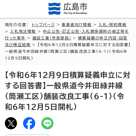
現在の位置：
トップページ
>
事業者向け情報
>
入札・契約情報
>
入札発注情報
>
中止公告・訂正公告・入札関係資料の修正等を
行った案件
>
建設工事（市長部局）
>
積算疑義の申立内容・回答
及び検証結果
> 【令和6年12月9日積算疑義申立に対する回答書】
一般県道今井田緑井線(筒瀬工区)舗装改良工事(6-1)(令和6年
12月5日開札)
【令和6年12月9日積算疑義申立に対
する回答書】一般県道今井田緑井線
(筒瀬工区)舗装改良工事(6-1)(令
和6年12月5日開札)