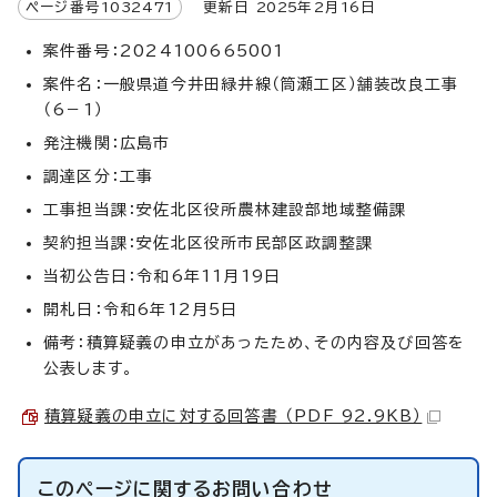
ページ番号
1032471
更新日
2025
年2月
16
日
案件番号：2024100665001
案件名：一般県道今井田緑井線（筒瀬工区）舗装改良工事
（6－1）
発注機関：広島市
調達区分：工事
工事担当課：安佐北区役所農林建設部地域整備課
契約担当課：安佐北区役所市民部区政調整課
当初公告日：令和6年11月19日
開札日：令和6年12月5日
備考：積算疑義の申立があったため、その内容及び回答を
公表します。
積算疑義の申立に対する回答書 （PDF 92.9KB）
このページに関する
お問い合わせ