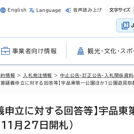
English
音声読み上げ
文字サイズ
Language
事業者向け情報
観光・文化・スポ
契約情報
>
入札発注情報
>
中止公告・訂正公告・入札関係資
積算疑義申立に対する回答等】宇品東第一公園ほか1公園遊具取替
疑義申立に対する回答等】宇品東
11月27日開札)