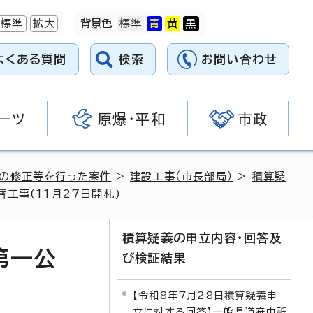
標準
拡大
背景色
よくある質問
検索
お問い合わせ
ーツ
原爆・平和
市政
料の修正等を行った案件
>
建設工事（市長部局）
>
積算疑
工事(11月27日開札)
積算疑義の申立内容・回答及
第一公
び検証結果
【令和8年7月28日積算疑義申
立に対する回答】一般県道府中祇