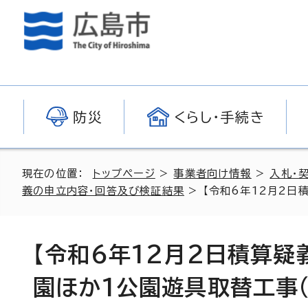
防災
くらし・手続き
現在の位置：
トップページ
>
事業者向け情報
>
入札・
義の申立内容・回答及び検証結果
> 【令和6年12月2日
【令和6年12月2日積算
園ほか1公園遊具取替工事(