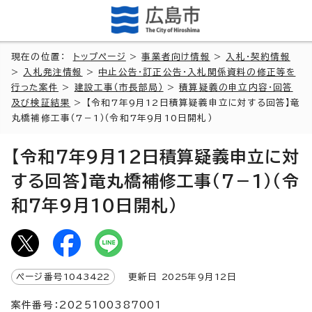
現在の位置：
トップページ
>
事業者向け情報
>
入札・契約情報
>
入札発注情報
>
中止公告・訂正公告・入札関係資料の修正等を
行った案件
>
建設工事（市長部局）
>
積算疑義の申立内容・回答
及び検証結果
> 【令和7年9月12日積算疑義申立に対する回答】竜
丸橋補修工事（7－1）（令和7年9月10日開札）
【令和7年9月12日積算疑義申立に対
する回答】竜丸橋補修工事（7－1）（令
和7年9月10日開札）
ページ番号
1043422
更新日
2025
年9月
12
日
案件番号：2025100387001