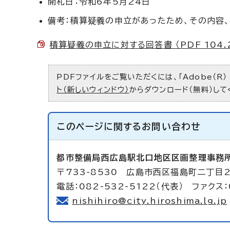
開札日：令和6年5月24日
備考：積算疑義の申立があったため、その内容
積算疑義の申立に対する回答書 （PDF 104.
PDFファイルをご覧いただくには、「Adobe（R）
ト（新しいウィンドウ）
からダウンロード（無料）して
このページに関する
お問い合わせ
都市整備局西広島駅北口地区区画整理事務
〒733-8530 広島市西区福島町二丁目
電話：082-532-5122（代表） ファクス：
nishihiro@city.hiroshima.lg.jp