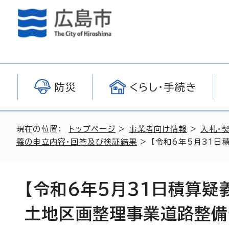
防災
くらし・手続き
現在の位置：
トップページ
>
事業者向け情報
>
入札・
義の申立内容・回答及び検証結果
> 【令和6年5月31日
【令和6年5月31日積算
土地区画整理事業道路整備そ