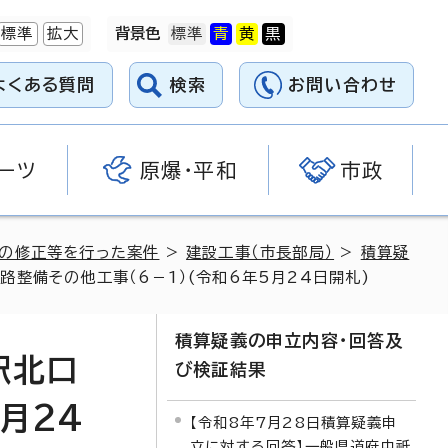
標準
拡大
背景色
よくある質問
検索
お問い合わせ
ーツ
原爆・平和
市政
料の修正等を行った案件
>
建設工事（市長部局）
>
積算疑
整備その他工事（6－1）(令和6年5月24日開札)
積算疑義の申立内容・回答及
駅北口
び検証結果
月24
【令和8年7月28日積算疑義申
立に対する回答】一般県道府中祇