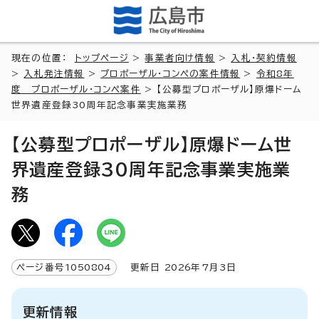
現在の位置：
トップページ
>
事業者向け情報
>
入札・契約情報
>
入札発注情報
>
プロポーザル・コンペの案件情報
>
令和8年
度 プロポーザル・コンペ案件
> 【公募型プロポーザル】原爆ドーム
世界遺産登録30周年記念事業実施業務
【公募型プロポーザル】原爆ドーム世
界遺産登録30周年記念事業実施業
務
ページ番号
1050804
更新日
2026
年7月3日
更新情報