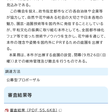
見込みである。
この機会を捉え、政令指定都市などの各自治体や企業等
が協力して、自然や花や緑ある社会の大切さや日本各地の
魅力、園芸・造園技術等を国内外に発信することとしている
が、平和文化の振興に取り組む本市としても、全国都市緑化
フェア等で培った技術やノウハウを生かし、花や緑を通じて、
本市の理念や姿勢を国内外にPRするための庭園を出展す
る。
本業務は、本市が出展する庭園の設営、閉幕（9月26日（日
曜））までの維持管理及び撤去を行うものである。
調達方法
公募型プロポーザル
審査結果等
審査結果 （PDF 55.6KB）