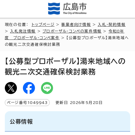
現在の位置：
トップページ
>
事業者向け情報
>
入札・契約情報
>
入札発注情報
>
プロポーザル・コンペの案件情報
>
令和8年
度 プロポーザル・コンペ案件
> 【公募型プロポーザル】湯来地域へ
の観光二次交通確保検討業務
【公募型プロポーザル】湯来地域への
観光二次交通確保検討業務
ページ番号
1049943
更新日
2026
年5月
28
日
公募情報