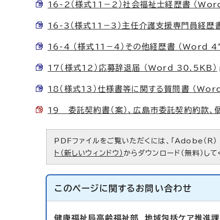
16-2（様式11－2）社会福祉士経歴書 （Word
16-3（様式11－3）主任介護支援専門員経歴書 
16-4 （様式11－4）その他経歴書 （Word 4
17（様式12）応募辞退届 （Word 30.5KB）
18（様式13）仕様書等に関する質問書 （Word
19 委託契約書（案）、広島市委託契約約款、個人
PDFファイルをご覧いただくには、「Adobe（R）
ト（新しいウィンドウ）
からダウンロード（無料）して
このページに関する
お問い合わせ
健康福祉局高齢福祉部
地域包括ケア推進課