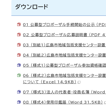
ダウンロード
01 公募型プロポーザル手続開始の公示 （PDF
02 公募型プロポーザル応募説明書 （PDF 41
03 （別紙1）広島市地域包括支援センター設置運
04 （別紙2）広島市地域包括支援センター設置
05 （様式1）公募型プロポーザル参加資格確認申請
06 （様式2）広島市地域包括支援センター
について （Excel 14.9KB）
07 （様式3）法人の代表者・役員名簿 （Word 
08 （様式4）使用印鑑届 （Word 31.5KB）