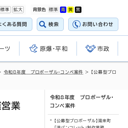
標準
拡大
背景色
よくある質問
検索
お問い合わせ
ーツ
原爆・平和
市政
>
令和8年度 プロポーザル・コンペ案件
> 【公募型プロ
令和8年度 プロポーザル・
運営業
コンペ案件
【公募型プロポーザル】湯来町
「滝パンフレット」制作業務