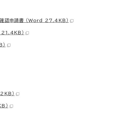
申請書 （Word 27.4KB）
21.4KB）
B）
2KB）
KB）