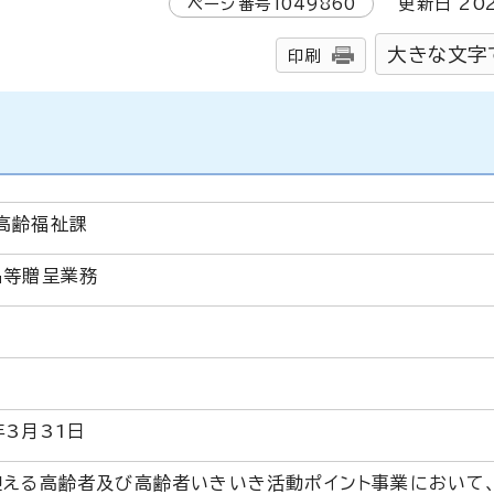
ページ番号
1049860
更新日
20
大きな文字
印刷
高齢福祉課
品等贈呈業務
3月31日
迎える高齢者及び高齢者いきいき活動ポイント事業において