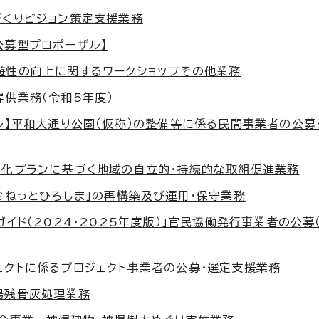
づくりビジョン策定支援業務
公募型プロポーザル】
遊性の向上に関するワークショップその他業務
提供業務（令和5年度）
ル】平和大通り公園（仮称）の整備等に係る民間事業者の公募
性化プランに基づく地域の自立的・持続的な取組促進業務
むねっとひろしま」の再構築及び運用・保守業務
ガイド（2024・2025年度版）」官民協働発行事業者の公募
ェクトに係るプロジェクト事業者の公募・選定支援業務
場残骨灰処理業務