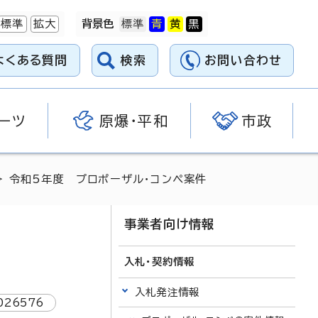
標準
拡大
背景色
よくある質問
検索
お問い合わせ
ーツ
原爆・平和
市政
> 令和5年度 プロポーザル・コンペ案件
事業者向け情報
入札・契約情報
入札発注情報
026576