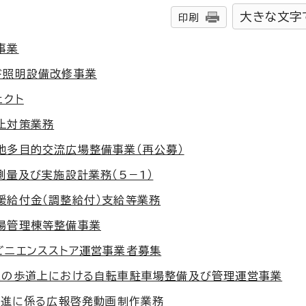
大きな文字
印刷
事業
ド照明設備改修事業
ェクト
止対策業務
地多目的交流広場整備事業（再公募）
測量及び実施設計業務（5－1）
援給付金（調整給付）支給等業務
場管理棟等整備事業
ビニエンスストア運営事業者募集
区の歩道上における自転車駐車場整備及び管理運営事業
の推進に係る広報啓発動画制作業務