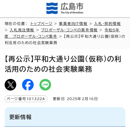
現在の位置：
トップページ
>
事業者向け情報
>
入札・契約情報
>
入札発注情報
>
プロポーザル・コンペの案件情報
>
令和5年
度 プロポーザル・コンペ案件
> 【再公示】平和大通り公園（仮称）の
利活用のための社会実験業務
【再公示】平和大通り公園（仮称）の利
活用のための社会実験業務
ページ番号
1013224
更新日
2025
年2月
16
日
更新情報