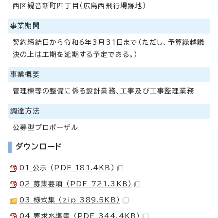
西区観音新町四丁目（広島西飛行場跡地）
事業期間
契約締結日から令和6年3月31日まで（ただし、予算繰越議
決の上は工期を延期する予定である。）
事業概要
管理棟等の整備に係る設計業務、工事及び工事監理業務
調達方法
公募型プロポーザル
ダウンロード
01_公示 （PDF 181.4KB）
02_募集要項 （PDF 721.3KB）
03_様式集 （zip 389.5KB）
04_要求水準書 （PDF 344.4KB）