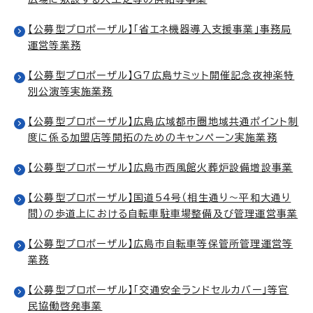
【公募型プロポーザル】「省エネ機器導入支援事業」事務局
運営等業務
【公募型プロポーザル】G7広島サミット開催記念夜神楽特
別公演等実施業務
【公募型プロポーザル】広島広域都市圏地域共通ポイント制
度に係る加盟店等開拓のためのキャンペーン実施業務
【公募型プロポーザル】広島市西風館火葬炉設備増設事業
【公募型プロポーザル】国道54号（相生通り～平和大通り
間）の歩道上における自転車駐車場整備及び管理運営事業
【公募型プロポーザル】広島市自転車等保管所管理運営等
業務
【公募型プロポーザル】「交通安全ランドセルカバー」等官
民協働啓発事業