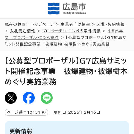
現在の位置：
トップページ
>
事業者向け情報
>
入札・契約情報
>
入札発注情報
>
プロポーザル・コンペの案件情報
>
令和5年
度 プロポーザル・コンペ案件
> 【公募型プロポーザル】G7広島サ
ミット開催記念事業 被爆建物・被爆樹木めぐり実施業務
【公募型プロポーザル】G7広島サミッ
ト開催記念事業 被爆建物・被爆樹木
めぐり実施業務
ページ番号
1013199
更新日
2025
年2月
16
日
更新情報