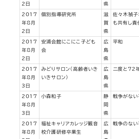
2日
県
2017
個別指導研究所
滋
佐々木禎子
年8月
賀
も共有し責
2日
県
2017
安浦会館にこにこ子ども
広
平和
年8月
会
島
2日
県
2017
みどりサロン（高齢者いき
広
二度と72
年8月
いきサロン）
島
3日
県
2017
小森和子
静
戦争がない
年8月
岡
3日
県
2017
福祉キャリアカレッジ観音
広
戦争のない
年8月
校介護研修卒業生
島