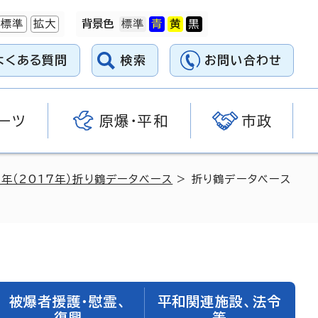
標準
拡大
背景色
よくある質問
検索
お問い合わせ
ーツ
原爆・平和
市政
9年（2017年）折り鶴データベース
> 折り鶴データベース
被爆者援護・慰霊、
平和関連施設、法令
復興
等