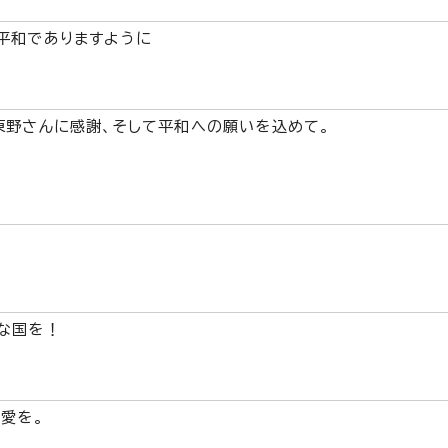
平和でありますように
東野さんに感謝、そして平和への願いを込めて。
な国を！
、愛を。