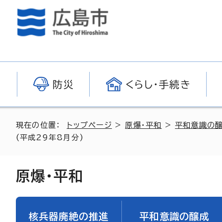
防災
くらし・手続き
現在の位置：
トップページ
>
原爆・平和
>
平和意識の
(平成29年8月分)
原爆・平和
核兵器廃絶の推進
平和意識の醸成