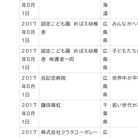
年8月
海
1日
道
2017
認定こども園 めばえ幼稚
広
みんながへ
年8月
舎
島
1日
県
2017
認定こども園 めばえ幼稚
広
子どもたち
年8月
舎 保護者一同
島
1日
県
2017
呉記念病院
広
世界中が平
年8月
島
1日
県
2017
鎌田璃虹
千
若い世代が
年8月
葉
1日
県
2017
株式会社クラタコーポレー
広