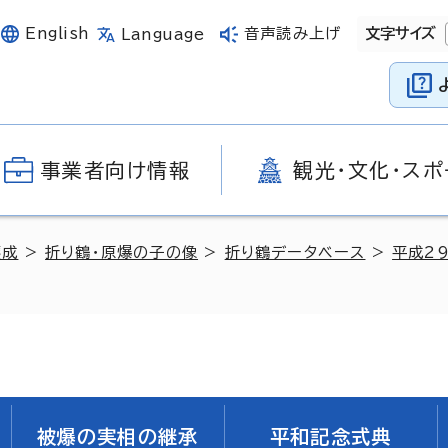
English
音声読み上げ
文字サイズ
Language
事業者向け情報
観光・文化・スポ
醸成
>
折り鶴・原爆の子の像
>
折り鶴データベース
>
平成2
被爆の実相の継承
平和記念式典