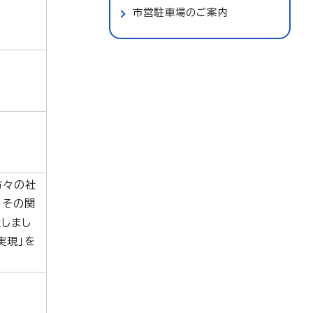
市営駐車場のご案内
方々の社
。その関
催しまし
実現」を