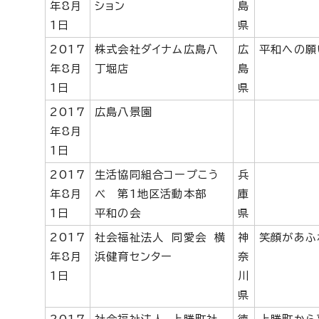
年8月
ション
島
1日
県
2017
株式会社ダイナム広島八
広
平和への願
年8月
丁堀店
島
1日
県
2017
広島八景園
年8月
1日
2017
生活協同組合コープこう
兵
年8月
べ 第1地区活動本部
庫
1日
平和の会
県
2017
社会福祉法人 同愛会 横
神
笑顔があふ
年8月
浜健育センター
奈
1日
川
県