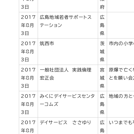
3日
府
2017
広島地域若者サポートス
広
年8月
テーション
島
3日
県
2017
筑西市
茨
市内の小学
年8月
城
3日
県
2017
一般社団法人 実践倫理
宮
原爆で亡く
年8月
宏正会
城
とを願い会
3日
県
2017
みくにデイサービスセンタ
広
地域の方と
年8月
ーコムズ
島
3日
県
2017
デイサービス ささゆり
広
いつまでも
年8月
島