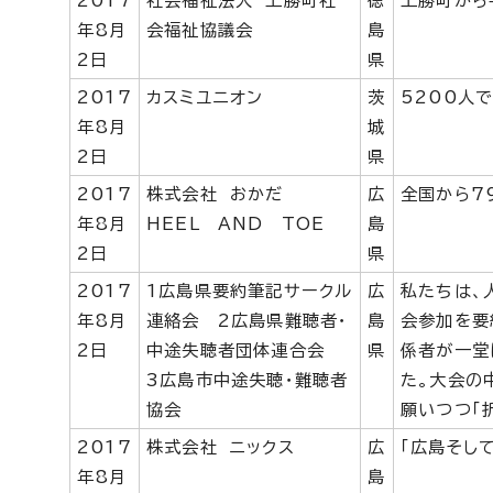
2017
社会福祉法人 上勝町社
徳
上勝町から
年8月
会福祉協議会
島
2日
県
2017
カスミユニオン
茨
5200人
年8月
城
2日
県
2017
株式会社 おかだ
広
全国から7
年8月
HEEL AND TOE
島
2日
県
2017
1広島県要約筆記サークル
広
私たちは、
年8月
連絡会 2広島県難聴者・
島
会参加を要
2日
中途失聴者団体連合会
県
係者が一堂
3広島市中途失聴・難聴者
た。大会の
協会
願いつつ「
2017
株式会社 ニックス
広
「広島そし
年8月
島