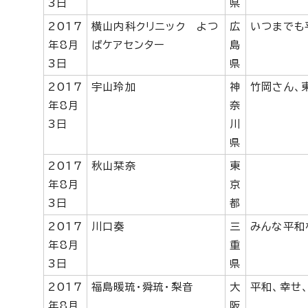
3日
県
2017
横山内科クリニック よつ
広
いつまでも
年8月
ばケアセンター
島
3日
県
2017
宇山玲加
神
竹岡さん、
年8月
奈
3日
川
県
2017
秋山栞奈
東
年8月
京
3日
都
2017
川口奏
三
みんな平和
年8月
重
3日
県
2017
福島暖琉・舜琉・梨音
大
平和、幸せ
年8月
阪