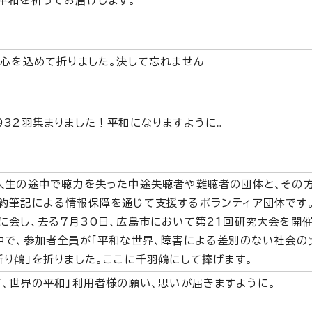
平和を祈ってお届けします。
で心を込めて折りました。決して忘れません
932羽集まりました！平和になりますように。
人生の途中で聴力を失った中途失聴者や難聴者の団体と、その
約筆記による情報保障を通じて支援するボランティア団体です
に会し、去る7月30日、広島市において第21回研究大会を開
中で、参加者全員が「平和な世界、障害による差別のない社会の
折り鶴」を折りました。ここに千羽鶴にして捧げます。
て、世界の平和」利用者様の願い、思いが届きますように。