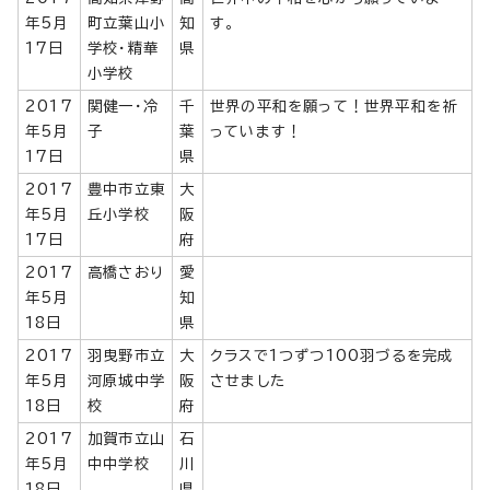
年5月
町立葉山小
知
す。
17日
学校・精華
県
小学校
2017
関健一・冷
千
世界の平和を願って！世界平和を祈
年5月
子
葉
っています！
17日
県
2017
豊中市立東
大
年5月
丘小学校
阪
17日
府
2017
高橋さおり
愛
年5月
知
18日
県
2017
羽曳野市立
大
クラスで1つずつ100羽づるを完成
年5月
河原城中学
阪
させました
18日
校
府
2017
加賀市立山
石
年5月
中中学校
川
18日
県