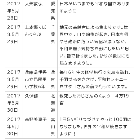
2017
大矢敦弘
愛
日本がいつまでも平和な国でありま
年5月
知
すように
28日
県
2017
上本郷りぼ
千
地元の高齢者による集まりです。世
年5月
んくらぶ
葉
界中でテロや紛争が起き、日本も何
29日
県
やら政治に危うい気配が漂うなか、
平和を願う気持ちを形にしたいと思
い、皆で折りました。祈りが後世にも
届きますように。
2017
兵庫県伊丹
兵
毎年6年生の修学旅行で広島を訪れ、
年5月
市立昆陽里
庫
千羽づるをささげ、平和セレモニー
29日
小学校6年
県
をサダコさんの前で行っています。
2017
久保務
北
戦死したおじさんのくよう 4万19
年5月
海
百
30日
道
2017
高野美恵子
富
1日5ヶ折りつづけてやっと100羽に
年5月
山
なりました。世界の平和が続きます
30日
県
ように！