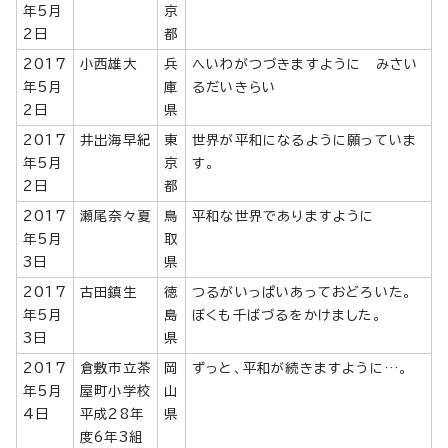
年5月
京
2日
都
2017
小西雄大
兵
へいわがつづきますように みさい
年5月
庫
るだいきらい
2日
県
2017
井出海早紀
東
世界が平和になるように願っていま
年5月
京
す。
2日
都
2017
瀬尾奈々夏
鳥
平和な世界でありますように
年5月
取
3日
県
2017
古田鎮生
徳
つるがいっぱいあっておどろいた。
年5月
島
ぼくも千ばづるをかけました。
3日
県
2017
倉敷市立茶
岡
ずっと、平和が続きますように…。
年5月
屋町小学校
山
4日
平成28年
県
度6年3組