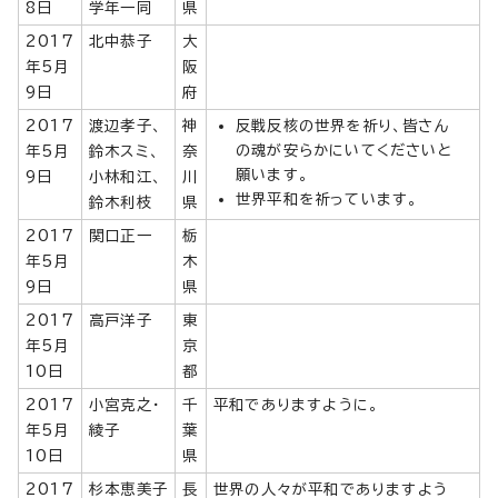
8日
学年一同
県
2017
北中恭子
大
年5月
阪
9日
府
2017
渡辺孝子、
神
反戦反核の世界を祈り、皆さん
の魂が安らかにいてくださいと
年5月
鈴木スミ、
奈
願います。
9日
小林和江、
川
世界平和を祈っています。
鈴木利枝
県
2017
関口正一
栃
年5月
木
9日
県
2017
高戸洋子
東
年5月
京
10日
都
2017
小宮克之・
千
平和でありますように。
年5月
綾子
葉
10日
県
2017
杉本恵美子
長
世界の人々が平和でありますよう