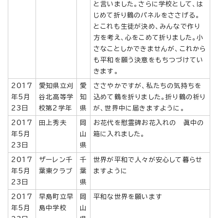
と言いました。さらに学校として、は
じめて折り鶴のパネルをささげる。
とこれも生徒が決め、みんなで作り
方を考え、心をこめて折りました。小
さなことしかできませんが、これから
も平和を願う決意をもちつづけてい
きます。
2017
愛知県立刈
愛
ささやかですが、私たちの気持ちを
年5月
谷北高等学
知
込めて鶴を折りました。折り鶴の祈り
23日
校第2学年
県
が、世界中に届きますように。
2017
田上秀夫
岡
お花代を慰霊碑お花入れの 眞中の
年5月
山
箱に入れました。
23日
県
2017
ザーレン千
千
世界が平和で人々が安心して暮らせ
年5月
葉東クラブ
葉
ますように
23日
県
2017
早島町立早
岡
平和な世界を願います
年5月
島中学校
山