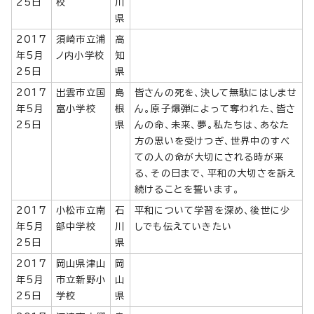
25日
校
川
県
2017
須崎市立浦
高
年5月
ノ内小学校
知
25日
県
2017
出雲市立国
島
皆さんの死を、決して無駄にはしませ
年5月
富小学校
根
ん。原子爆弾によって奪われた、皆さ
25日
県
んの命、未来、夢。私たちは、あなた
方の思いを受けつぎ、世界中のすべ
ての人の命が大切にされる時が来
る、その日まで、平和の大切さを訴え
続けることを誓います。
2017
小松市立南
石
平和について学習を深め、後世に少
年5月
部中学校
川
しでも伝えていきたい
25日
県
2017
岡山県津山
岡
年5月
市立新野小
山
25日
学校
県