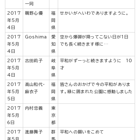
一同
2017
鵜野心優
福
せかいがへいわでありますように。
年5月
岡
4日
県
2017
Goshima
愛
空から爆弾が降ってこない日が1日
年5月
知
でも長く続きます様に…
4日
県
2017
古田莉子
岐
平和がずーっと続きますように 10
年5月
阜
才
4日
県
2017
高山和代・
福
皆さんのおかげで今の平和がありま
年5月
麻衣子
岡
す。緑に囲まれた公園に感動しました
5日
県
2017
内村忠義
東
年5月
京
6日
都
2017
進藤舞子
群
平和への願いをこめて
年5月
馬