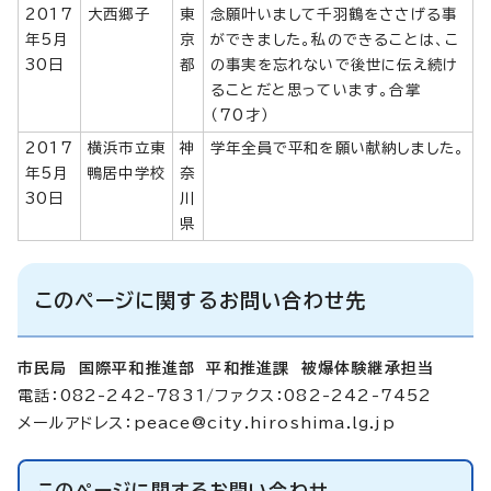
2017
大西郷子
東
念願叶いまして千羽鶴をささげる事
年5月
京
ができました。私のできることは、こ
30日
都
の事実を忘れないで後世に伝え続け
ることだと思っています。合掌
（70才）
2017
横浜市立東
神
学年全員で平和を願い献納しました。
年5月
鴨居中学校
奈
30日
川
県
このページに関するお問い合わせ先
市民局 国際平和推進部 平和推進課 被爆体験継承担当
電話：082-242-7831/ファクス：082-242-7452
メールアドレス：
peace@city.hiroshima.lg.jp
このページに関する
お問い合わせ