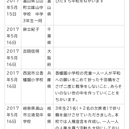
2017
富山県立山
富
ひたすら平和をねがいます
年5月
町立雄山中
山
15日
学校 中学
県
3年生一同
2017
鉾立紀子
千
年5月
葉
16日
県
2017
吉岡信明
大
年5月
阪
16日
府
2017
西宮市立香
兵
香櫨園小学校の児童一人一人が平和
年5月
櫨園小学校
庫
への願いをこめて折った千羽鶴をさ
16日
県
さげ二度と戦争をしないこと、あらそ
いのない世の中を作っていくことを
ちかいます。
2017
岐阜県高山
岐
3年生21名（＋2名の欠席者）で折り
年5月
市立清見中
阜
鶴を届けさせていただきました。本
16日
学校
県
校では人権宣言を作成し、一人一人
の人権を尊う活動も大切にしており