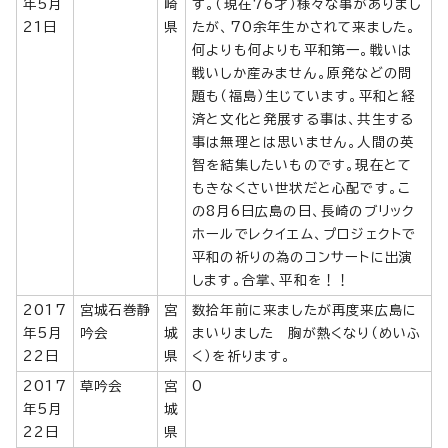
年5月
崎
す。（現在76才）様々な事がありまし
21日
県
たが、70余年生かされて来ました。
何よりも何よりも平和第一。戦いは
戦いしか産みません。原発などの問
題も（福島）生じています。平和と経
済と文化と発展する事は、共生する
事は無理とは思いません。人間の英
智を結集したいものです。現在とて
もきなくさい世状だと心配です。こ
の8月6日広島の日、長崎のブリック
ホールでレクイエム、プロジェクトで
平和の祈りの為のコンサートに出演
します。合掌、平和を！！
2017
宮城石巻静
宮
数拾年前に来ましたが再度来広島に
年5月
吟会
城
まいりました 胸が熱くなり（めいふ
22日
県
く）を祈ります。
2017
草吟会
宮
0
年5月
城
22日
県