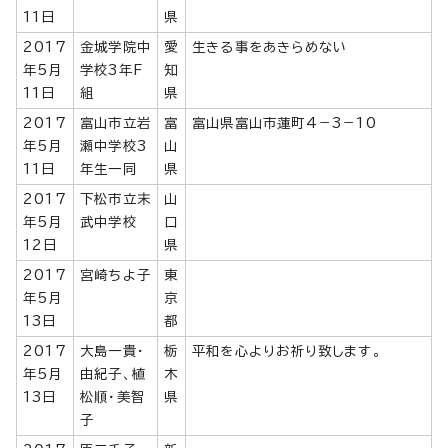
11日
県
2017
金城学院中
愛
生きる事をあきらめない
年5月
学校3年F
知
11日
組
県
2017
富山市立岩
富
富山県富山市蓮町4－3－10
年5月
瀬中学校3
山
11日
年生一同
県
2017
下松市立末
山
年5月
武中学校
口
12日
県
2017
宮崎ちよ子
東
年5月
京
13日
都
2017
大島一貴・
栃
平和を心よりお祈り致します。
年5月
由紀子、植
木
13日
松順・美智
県
子