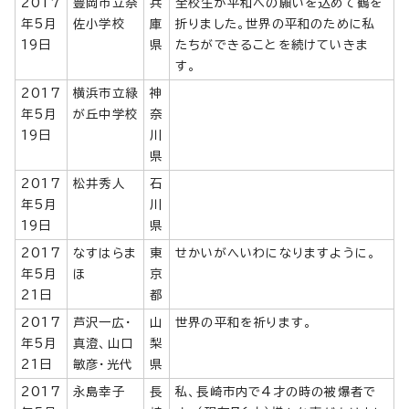
2017
豊岡市立奈
兵
全校生が平和への願いを込めて鶴を
年5月
佐小学校
庫
折りました。世界の平和のために私
19日
県
たちができることを続けていきま
す。
2017
横浜市立緑
神
年5月
が丘中学校
奈
19日
川
県
2017
松井秀人
石
年5月
川
19日
県
2017
なすはらま
東
せかいがへいわになりますように。
年5月
ほ
京
21日
都
2017
芦沢一広・
山
世界の平和を祈ります。
年5月
真澄、山口
梨
21日
敏彦・光代
県
2017
永島幸子
長
私、長崎市内で4才の時の被爆者で