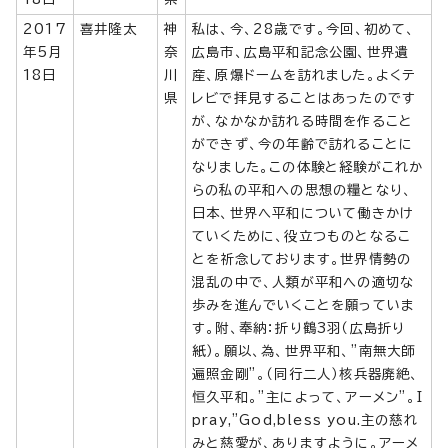
2017
喜井隆太
神
私は、今、28歳です。今回、初めて、
年5月
奈
広島市、広島平和記念公園、世界遺
18日
川
産、原爆ドームを訪れました。よくテ
県
レビで拝見することはあったのです
が、なかなか訪れる時間を作ること
ができず、今の年齢で訪れることに
なりました。この体験と経験がこれか
らの私の平和への思想の糧となり、
日本、世界へ平和について働きかけ
ていくために、役立つものとなるこ
とを祈念しております。世界情勢の
混乱の中で、人類が平和への適切な
歩みを進んでいくことを願っていま
す。附、奉納：折り鶴3羽（広島折り
紙）。願以、為、世界平和、”南無大師
遍照金剛”。（同行二人）核兵器廃絶、
恒久平和。”主によって、アーメン”。I
pray,"God,bless you.主の慈れ
みと慈愛が、ありますように。アーメ