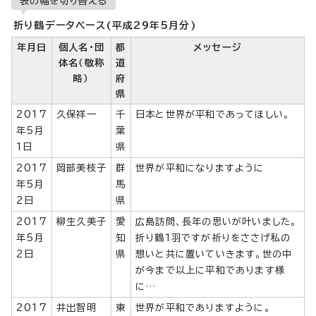
表の幅を切り替える
折り鶴データベース(平成29年5月分)
年月日
個人名・団
都
メッセージ
体名（敬称
道
略）
府
県
2017
久保祥一
千
日本と世界が平和であってほしい。
年5月
葉
1日
県
2017
岡部美枝子
群
世界が平和になりますように
年5月
馬
2日
県
2017
柳生久美子
愛
広島訪問、長年の思いが叶いました。
年5月
知
折り鶴1羽ですが祈りをささげ私の
2日
県
想いと共に置いていきます。世の中
が今まで以上に平和であります様
に…
2017
井出智明
東
世界が平和でありますように。