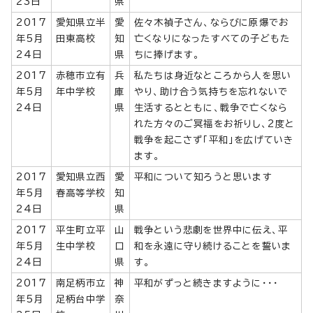
23日
県
2017
愛知県立半
愛
佐々木禎子さん、ならびに原爆でお
年5月
田東高校
知
亡くなりになったすべての子どもた
24日
県
ちに捧げます。
2017
赤穂市立有
兵
私たちは身近なところから人を思い
年5月
年中学校
庫
やり、助け合う気持ちを忘れないで
24日
県
生活するとともに、戦争で亡くなら
れた方々のご冥福をお祈りし、2度と
戦争を起こさず「平和」を広げていき
ます。
2017
愛知県立西
愛
平和について知ろうと思います
年5月
春高等学校
知
24日
県
2017
平生町立平
山
戦争という悲劇を世界中に伝え、平
年5月
生中学校
口
和を永遠に守り続けることを誓いま
24日
県
す。
2017
南足柄市立
神
平和がずっと続きますように・・・
年5月
足柄台中学
奈