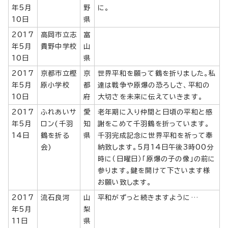
年5月
野
に。
10日
県
2017
高岡市立志
富
年5月
貴野中学校
山
10日
県
2017
京都市立樫
京
世界平和を願って鶴を折りました。私
年5月
原小学校
都
達は戦争や原爆の恐ろしさ、平和の
10日
府
大切さを未来に伝えていきます。
2017
ふれあいサ
愛
老年期に入り仲間と日頃の平和と感
年5月
ロン(千羽
知
謝をこめて千羽鶴を折っています。
14日
鶴を折る
県
千羽完成記念に世界平和を祈って奉
会)
納致します。5月14日午後3時00分
時に（日曜日）「原爆の子の像」の前に
参ります。鍵を開けて下さいます様
お願い致します。
2017
流石良河
山
平和がずっと続きますように…
年5月
梨
11日
県