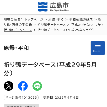
現在の位置：
トップページ
>
原爆・平和
>
平和意識の醸成
>
折
り鶴・原爆の子の像
>
折り鶴データベース
>
平成29年（2017年）
折り鶴データベース
> 折り鶴データベース(平成29年5月分)
原爆・平和
メニュー
折り鶴データベース(平成29年5月
分)
ページ番号
1013053
更新日
2025
年4月4日