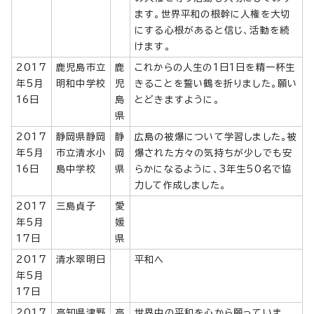
ます。世界平和の根幹に人権を大切
にする心根があると信じ、活動を続
けます。
2017
鹿児島市立
鹿
これからの人生の1日1日を精一杯生
年5月
明和中学校
児
きることを誓い鶴を折りました。願い
16日
島
とどきますように。
県
2017
静岡県静岡
静
広島の被爆について学習しました。被
年5月
市立清水小
岡
爆された方々の気持ちが少しでも安
16日
島中学校
県
らかになるように、3年生50名で協
力して作成しました。
2017
三島貞子
愛
年5月
媛
17日
県
2017
清水翠明日
平和へ
年5月
17日
2017
高知県津野
高
世界中の平和を心から願っていま