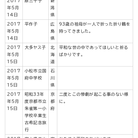
2017
原三千子
新
年5月
潟
14日
県
2017
平作子
広
93歳の祖母が一人で折った折り鶴を
年5月
島
持ってきました。
14日
県
2017
大多ヤス子
北
平和な世の中であってほしいと祈る
年5月
海
ばかりです。
15日
道
2017
小松市立国
石
年5月
府中学校
川
15日
県
2017
昭和33年
京
二度とこの惨劇が起こる事のない様
年5月
度京都市立
都
に。
15日
朱雀第一小
府
学校卒業生
古希記念旅
行