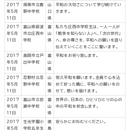
2017
周南市立鹿
山
平和の大切さについて学び続けてい
年5月
野中学校
口
きます。
11日
県
2017
富山県砺波
富
私たち庄西中学校生は、一人一人が
年5月
市立庄西中
山
「戦争を知らない人」へ、「次の世代」
11日
学校
県
へ、命の尊さを、平和への願いを語り
伝えていくことをここに誓います。
2017
高岡市立戸
富
平和をお祈り致します。
年5月
出中学校
山
11日
県
2017
忍野村立忍
山
恒久平和を願います。全員で心を込
年5月
野中学校
梨
めて折った鶴に、平和への願いをの
11日
県
せて、想いを届けます。
2017
富山市立岩
富
世界の、日本の、ひとりひとりの心の
年5月
瀬中学校
山
中の平和を祈念します。
11日
県
2017
生光学園小
徳
安らかにおねむりください。
年5月
学校五年生
島