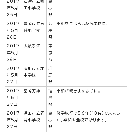
2017
江津市立郷
島
年5月
田小学校
根
25日
県
2017
豊岡市立五
兵
平和をまぼろしから本物に。
年5月
荘小学校
庫
26日
県
2017
大類孝江
東
年5月
京
26日
都
2017
渋川市立北
群
年5月
中学校
馬
27日
県
2017
富岡芳雄
福
平和が続きますように。
年5月
島
27日
県
2017
浜田市立岡
島
修学旅行で5,6年（18名）で来まし
年5月
見小学校
根
た。平和を全校で祈ります。
27日
県