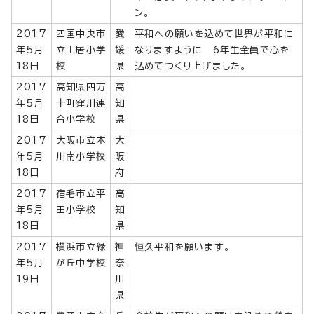
ン。
2017
四国中央市
愛
平和への願いを込めて世界が平和に
年5月
立土居小学
媛
なりますように 6年生全員で心を
18日
校
県
込めてつくり上げました。
2017
高知県四万
高
年5月
十町窪川連
知
18日
合小学校
県
2017
大阪市立木
大
年5月
川南小学校
阪
18日
府
2017
宿毛市立平
高
年5月
田小学校
知
18日
県
2017
横浜市立緑
神
恒久平和を願います。
年5月
が丘中学校
奈
19日
川
県