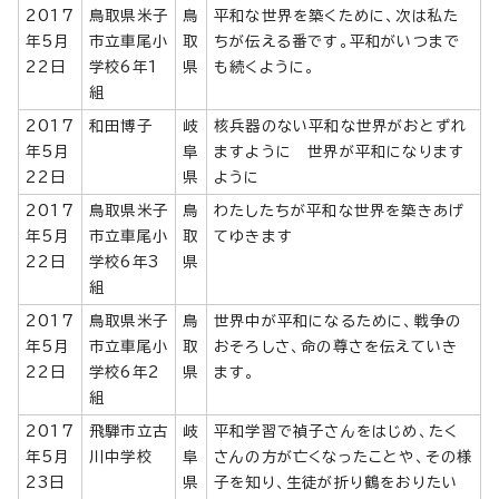
2017
鳥取県米子
鳥
平和な世界を築くために、次は私た
年5月
市立車尾小
取
ちが伝える番です。平和がいつまで
22日
学校6年1
県
も続くように。
組
2017
和田博子
岐
核兵器のない平和な世界がおとずれ
年5月
阜
ますように 世界が平和になります
22日
県
ように
2017
鳥取県米子
鳥
わたしたちが平和な世界を築きあげ
年5月
市立車尾小
取
てゆきます
22日
学校6年3
県
組
2017
鳥取県米子
鳥
世界中が平和になるために、戦争の
年5月
市立車尾小
取
おそろしさ、命の尊さを伝えていき
22日
学校6年2
県
ます。
組
2017
飛騨市立古
岐
平和学習で禎子さんをはじめ、たく
年5月
川中学校
阜
さんの方が亡くなったことや、その様
23日
県
子を知り、生徒が折り鶴をおりたい