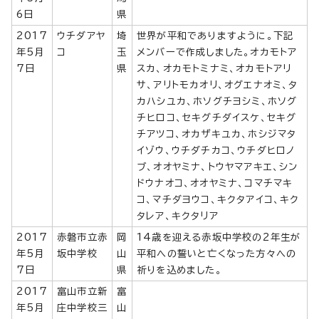
6日
県
2017
ウチダアヤ
埼
世界が平和でありますように。下記
年5月
コ
玉
メンバーで作成しました。オカモトア
7日
県
スカ、オカモトミナミ、オカモトアリ
サ、アリトモカオリ、オグエナオミ、タ
カハシユカ、ホソグチヨシミ、ホソグ
チヒロコ、セキグチダイスケ、セキグ
チアツコ、オカザキユカ、ホシジマタ
イゾウ、ウチダチカコ、ウチダヒロノ
ブ、オオヤミナ、トウヤマアキエ、シン
ドウナオコ、オオヤミナ、コマチマキ
コ、マチダヨウコ、キクタアイコ、キク
タレア、キクタリア
2017
赤磐市立赤
岡
14歳を迎える赤坂中学校の2年生が
年5月
坂中学校
山
平和への誓いと亡くなった方々への
7日
県
祈りを込めました。
2017
富山市立新
富
年5月
庄中学校三
山