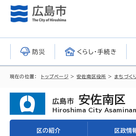
防災
くらし・手続き
現在の位置：
トップページ
>
安佐南区役所
>
まちづく
安佐南区
広島市
Hiroshima City Asamina
区の紹介
区政情