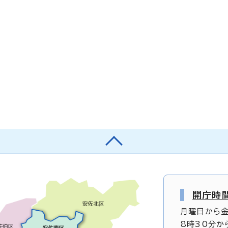
開庁時
月曜日から
8時30分か