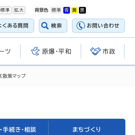
標準
拡大
背景色
よくある質問
検索
お問い合わせ
ーツ
原爆・平和
市政
区散策マップ
・手続き・相談
まちづくり