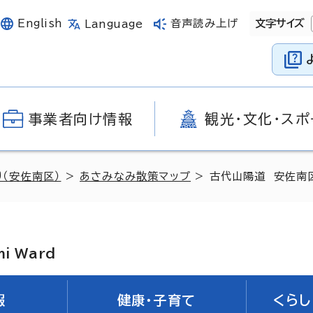
English
音声読み上げ
文字サイズ
Language
事業者向け情報
観光・文化・スポ
り（安佐南区）
>
あさみなみ散策マップ
> 古代山陽道 安佐南
mi Ward
報
健康・子育て
くらし