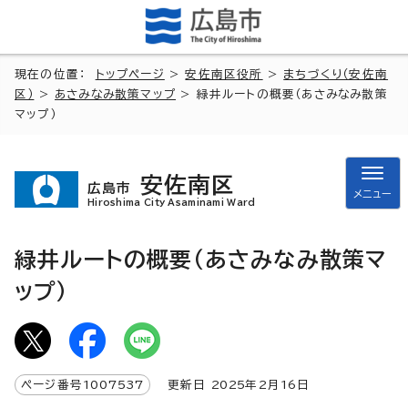
現在の位置：
トップページ
>
安佐南区役所
>
まちづくり（安佐南
区）
>
あさみなみ散策マップ
> 緑井ルートの概要（あさみなみ散策
マップ）
安佐南区
広島市
メニュー
Hiroshima City Asaminami Ward
緑井ルートの概要（あさみなみ散策マ
ップ）
ページ番号
1007537
更新日
2025
年2月
16
日