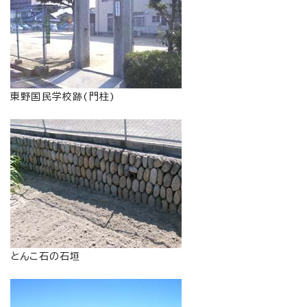
東野国民学校跡(門柱)
とんこ石の石垣