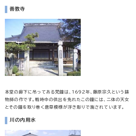
善教寺
本堂の廊下に吊ってある梵鐘は、1692年、藤原宗久という鋳
物師の作です。戦時中の供出を免れたこの鐘には、二体の天女
とその鐘を取り巻く唐草模様が浮き彫りで施されています。
川の内用水