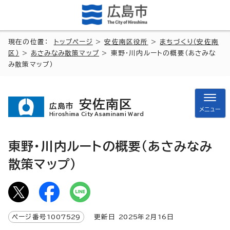
現在の位置：
トップページ
>
安佐南区役所
>
まちづくり（安佐南
区）
>
あさみなみ散策マップ
> 東野・川内ルートの概要（あさみな
み散策マップ）
安佐南区
広島市
メニュー
Hiroshima City Asaminami Ward
東野・川内ルートの概要（あさみなみ
散策マップ）
ページ番号
1007529
更新日
2025
年2月
16
日