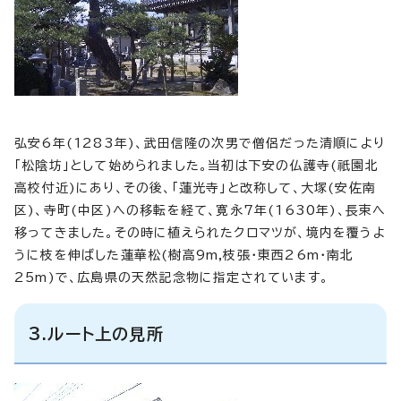
弘安6年(1283年)、武田信隆の次男で僧侶だった清順により
「松陰坊」として始められました。当初は下安の仏護寺(祇園北
高校付近)にあり、その後、「蓮光寺」と改称して、大塚(安佐南
区)、寺町(中区)への移転を経て、寛永7年(1630年)、長束へ
移ってきました。その時に植えられたクロマツが、境内を覆うよ
うに枝を伸ばした蓮華松(樹高9m,枝張・東西26m・南北
25m)で、広島県の天然記念物に指定されています。
3.ルート上の見所