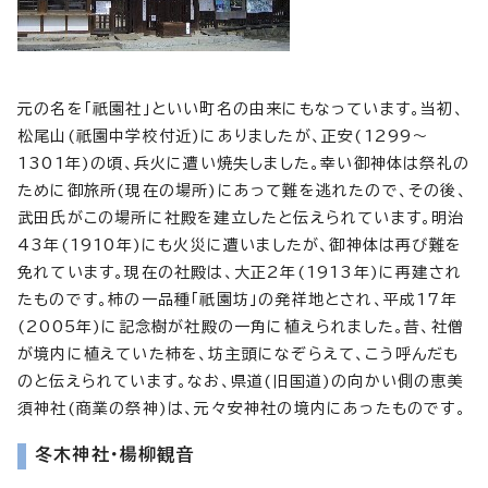
元の名を「祇園社」といい町名の由来にもなっています。当初、
松尾山(祇園中学校付近)にありましたが、正安(1299～
1301年)の頃、兵火に遭い焼失しました。幸い御神体は祭礼の
ために御旅所(現在の場所)にあって難を逃れたので、その後、
武田氏がこの場所に社殿を建立したと伝えられています。明治
43年(1910年)にも火災に遭いましたが、御神体は再び難を
免れています。現在の社殿は、大正2年(1913年)に再建され
たものです。柿の一品種「祇園坊」の発祥地とされ、平成17年
(2005年)に記念樹が社殿の一角に植えられました。昔、社僧
が境内に植えていた柿を、坊主頭になぞらえて、こう呼んだも
のと伝えられています。なお、県道(旧国道)の向かい側の恵美
須神社(商業の祭神)は、元々安神社の境内にあったものです。
冬木神社・楊柳観音