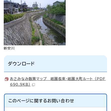
新安川
ダウンロード
あさみなみ散策マップ 祇園長束・祇園大町ルート （PDF
690.9KB）
このページに関する
お問い合わせ