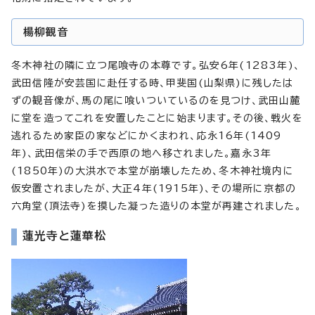
楊柳観音
冬木神社の隣に立つ尾喰寺の本尊です。弘安6年(1283年)、
武田信隆が安芸国に赴任する時、甲斐国(山梨県)に残したは
ずの観音像が、馬の尾に喰いついているのを見つけ、武田山麓
に堂を造ってこれを安置したことに始まります。その後、戦火を
逃れるため家臣の家などにかくまわれ、応永16年(1409
年)、武田信栄の手で西原の地へ移されました。嘉永3年
(1850年)の大洪水で本堂が崩壊したため、冬木神社境内に
仮安置されましたが、大正4年(1915年)、その場所に京都の
六角堂(頂法寺)を摸した凝った造りの本堂が再建されました。
蓮光寺と蓮華松