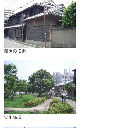
祇園の旧家
安川緑道