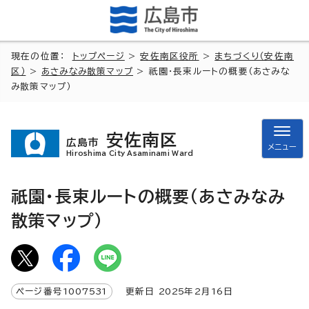
現在の位置：
トップページ
>
安佐南区役所
>
まちづくり（安佐南
区）
>
あさみなみ散策マップ
> 祇園・長束ルートの概要（あさみな
み散策マップ）
安佐南区
広島市
メニュー
Hiroshima City Asaminami Ward
祇園・長束ルートの概要（あさみなみ
散策マップ）
ページ番号
1007531
更新日
2025
年2月
16
日