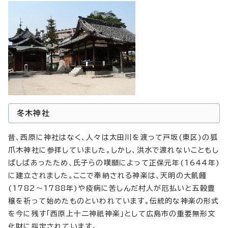
冬木神社
昔、西原に神社はなく、人々は太田川を渡って戸坂(東区)の狐
爪木神社に参拝していました。しかし、洪水で渡れないこともし
ばしばあったため、氏子らの嘆願によって正保元年(1644年)
に建立されました。ここで奉納される神楽は、天明の大飢饉
(1782～1788年)や疫病に苦しんだ村人が厄払いと五穀豊
穣を祈って始めたものといわれています。伝統的な神楽の形式
を今に残す「西原上十二神祇神楽」として広島市の重要無形文
化財に指定されています。