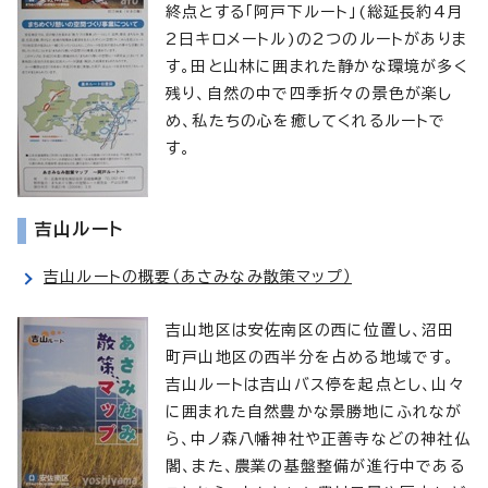
終点とする「阿戸下ルート」(総延長約4月
2日キロメートル)の2つのルートがありま
す。田と山林に囲まれた静かな環境が多く
残り、自然の中で四季折々の景色が楽し
め、私たちの心を癒してくれるルートで
す。
吉山ルート
吉山ルートの概要（あさみなみ散策マップ）
吉山地区は安佐南区の西に位置し、沼田
町戸山地区の西半分を占める地域です。
吉山ルートは吉山バス停を起点とし、山々
に囲まれた自然豊かな景勝地にふれなが
ら、中ノ森八幡神社や正善寺などの神社仏
閣、また、農業の基盤整備が進行中である