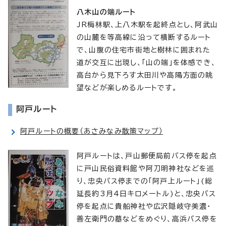
八木山の端ルート
JR梅林駅、上八木駅を起終点とし、阿武山
の山麓を等高線に沿って横断するルート
で、山腹の住宅市街地と樹林に囲まれた
道が交互に出現し、「山の端」を体感でき、
高台から見下ろす太田川や高陽方面の眺
望などが楽しめるルートです。
阿戸ルート
阿戸ルートの概要（あさみなみ散策マップ）
阿戸ルートは、戸山郵便局前バス停を起点
に戸山民俗資料館や阿刀明神社などを巡
り、忠央バス停までの「阿戸上ルート」(総
延長約3月4日キロメートル)と、忠央バス
停を起点に貴船神社や広沢隠岐守美濃・
善左衛門の墓などをめぐり、高浜バス停を