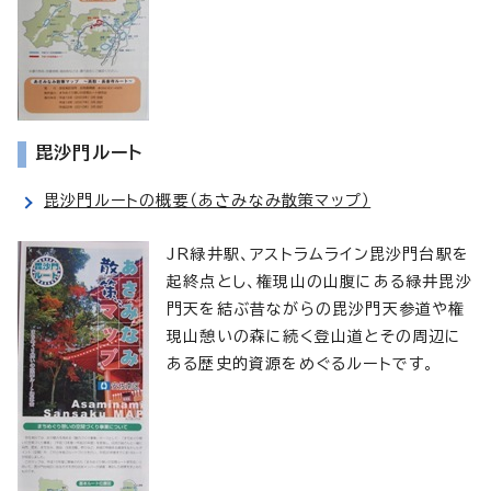
毘沙門ルート
毘沙門ルートの概要（あさみなみ散策マップ）
JR緑井駅、アストラムライン毘沙門台駅を
起終点とし、権現山の山腹にある緑井毘沙
門天を結ぶ昔ながらの毘沙門天参道や権
現山憩いの森に続く登山道とその周辺に
ある歴史的資源をめぐるルートです。