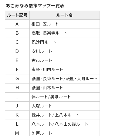
あさみなみ散策マップ一覧表
ルート記号
ルート名
A
相田・安ルート
B
高取・長楽寺ルート
C
毘沙門ルート
D
安川ルート
E
古市ルート
F
東野・川内ルート
G
祇園・長束ルート/祇園・大町ルート
H
祇園・山本ルート
I
伴ルート/奥畑ルート
J
大塚ルート
K
緑井ルート/上八木ルート
L
八木ルート/八木山の端ルート
M
阿戸ルート