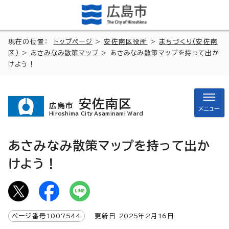
現在の位置：
トップページ
>
安佐南区役所
>
まちづくり（安佐南
区）
>
あさみなみ散策マップ
> あさみなみ散策マップを持って出か
けよう！
安佐南区
広島市
メニュー
Hiroshima City Asaminami Ward
あさみなみ散策マップを持って出か
けよう！
ページ番号
1007544
更新日
2025
年2月
16
日