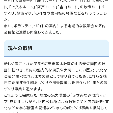
ート」「大塚ルート」「緑井ルート」「八木ルート」「八木山の端ルー
ト」「上八木ルート」「阿戸ルート」「吉山ルート」の散策ルートを
つくり、散策マップの作成や案内板の設置などを行ってきまし
た。
また、ボランティアガイドの案内による定期的な散策会を区内
公民館と連携し開催してきました。
現在の取組
新しく策定された第5次広島市基本計画の中の安佐南区の計
画に基づき、区内の魅力的な風景や大切にしたい歴史・文化な
どを発掘・選定し、まちの顔として守り育てるため、これらを後
世に継承する仕組みづくりや風景散策会を行うなど、まちの顔
づくり事業を進めます。
これまでに完成した、地域の魅力満載の「あさみなみ散策マッ
プ」を活用しながら、区内公民館による散策会や区内の歴史・文
化などを学ぶ講座の開催など、まちの顔づくり事業を展開して