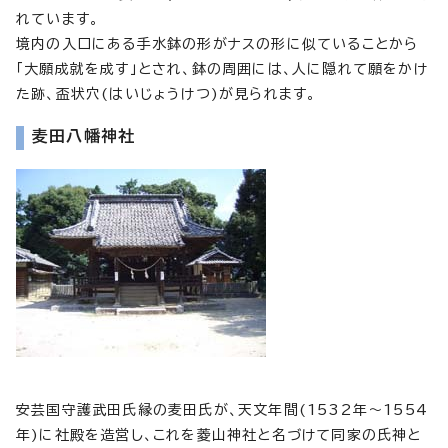
れています。
境内の入口にある手水鉢の形がナスの形に似ていることから
「大願成就を成す」とされ、鉢の周囲には、人に隠れて願をかけ
た跡、盃状穴(はいじょうけつ)が見られます。
麦田八幡神社
安芸国守護武田氏縁の麦田氏が、天文年間(1532年～1554
年)に社殿を造営し、これを菱山神社と名づけて同家の氏神と