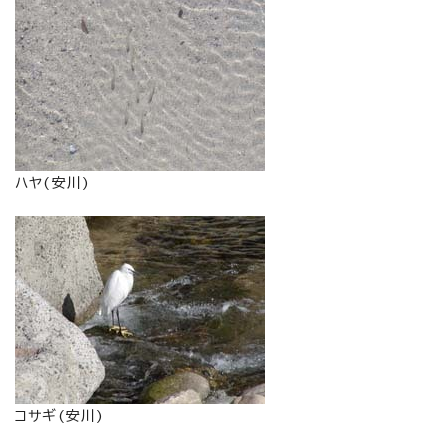
ハヤ(安川)
コサギ(安川)