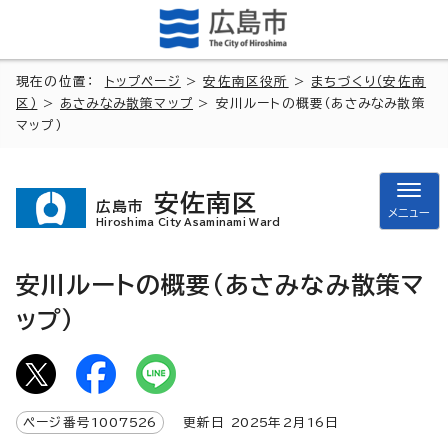
現在の位置：
トップページ
>
安佐南区役所
>
まちづくり（安佐南
区）
>
あさみなみ散策マップ
> 安川ルートの概要（あさみなみ散策
マップ）
安佐南区
広島市
メニュー
Hiroshima City Asaminami Ward
安川ルートの概要（あさみなみ散策マ
ップ）
ページ番号
1007526
更新日
2025
年2月
16
日