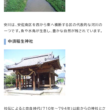
安川は、安佐南区を西から東へ横断する区の代表的な河川の
一つです。魚や水鳥が生息し、豊かな自然が残されています。
中須稲生神社
社伝によると奈良時代(710年～794年)以前からの神社とさ