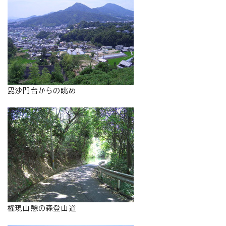
毘沙門台からの眺め
権現山憩の森登山道