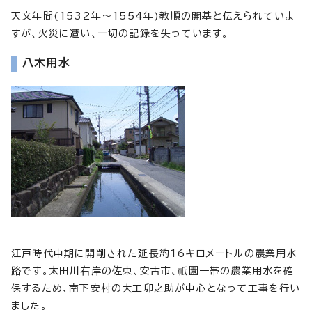
天文年間(1532年～1554年)教順の開基と伝えられていま
すが、火災に遭い、一切の記録を失っています。
八木用水
江戸時代中期に開削された延長約16キロメートルの農業用水
路です。太田川右岸の佐東、安古市、祇園一帯の農業用水を確
保するため、南下安村の大工卯之助が中心となって工事を行い
ました。