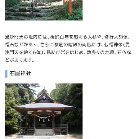
毘沙門天の境内には、樹齢百年を超える大杉や、修行大師像、
福石などがあり、さらに参道の階段の両脇には、七福神像(毘
沙門天を除く6体)、縁結び岩をはじめ、数多くの地蔵、石仏な
どがあります。
石屋神社