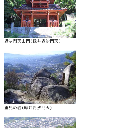
毘沙門天山門(緑井毘沙門天)
里見の岩(緑井毘沙門天)