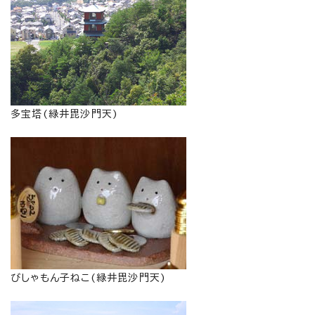
多宝塔(緑井毘沙門天)
びしゃもん子ねこ(緑井毘沙門天)