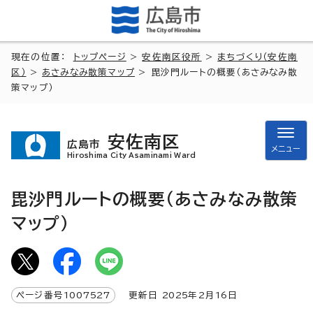
現在の位置：
トップページ
>
安佐南区役所
>
まちづくり（安佐南
区）
>
あさみなみ散策マップ
> 毘沙門ルートの概要（あさみなみ散
策マップ）
安佐南区
広島市
メニュー
Hiroshima City Asaminami Ward
毘沙門ルートの概要（あさみなみ散策
マップ）
ページ番号
1007527
更新日
2025
年2月
16
日