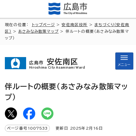
現在の位置：
トップページ
>
安佐南区役所
>
まちづくり（安佐南
区）
>
あさみなみ散策マップ
> 伴ルートの概要（あさみなみ散策マ
ップ）
安佐南区
広島市
メニュー
Hiroshima City Asaminami Ward
伴ルートの概要（あさみなみ散策マッ
プ）
ページ番号
1007533
更新日
2025
年2月
16
日