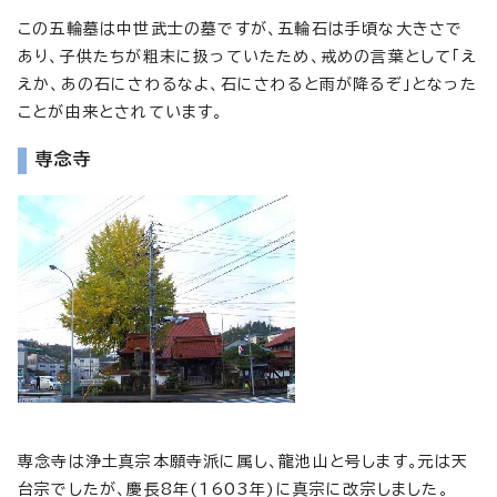
この五輪墓は中世武士の墓ですが、五輪石は手頃な大きさで
あり、子供たちが粗末に扱っていたため、戒めの言葉として「え
えか、あの石にさわるなよ、石にさわると雨が降るぞ」となった
ことが由来とされています。
専念寺
専念寺は浄土真宗本願寺派に属し、龍池山と号します。元は天
台宗でしたが、慶長8年(1603年)に真宗に改宗しました。