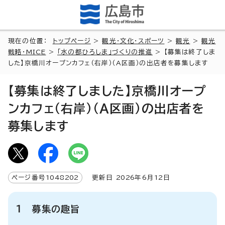
現在の位置：
トップページ
>
観光・文化・スポーツ
>
観光
>
観光
戦略・MICE
>
「水の都ひろしま」づくりの推進
> 【募集は終了しま
した】京橋川オープンカフェ（右岸）（A区画）の出店者を募集します
【募集は終了しました】京橋川オープ
ンカフェ（右岸）（A区画）の出店者を
募集します
ページ番号
1048202
更新日
2026
年6月
12
日
1 募集の趣旨