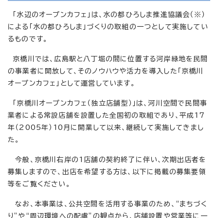
「水辺のオープンカフェ」は、水の都ひろしま推進協議会（※）
による「水の都ひろしま」づくりの取組の一つとして実施してい
るものです。
京橋川では、広島駅と八丁堀の間に位置する河岸緑地を民間
の事業者に開放して、そのノウハウや活力を導入した「京橋川
オープンカフェ」として運営しています。
「京橋川オープンカフェ（独立店舗型）」は、河川空間で民間事
業者による常設店舗を設置した全国初の取組であり、平成17
年（2005年）10月に開業して以来、継続して実施してきまし
た。
今般、京橋川右岸の1店舗の契約終了に伴い、次期出店者を
募集しますので、出店を希望する方は、以下に掲載の募集要領
等をご覧ください。
なお、本事業は、公共空間を活用する事業のため、“まちづく
り”や“周辺環境への配慮”の観点から、店舗設置や営業等に一