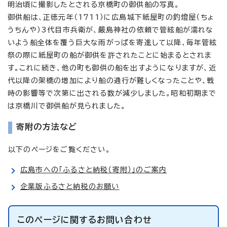
明治頃に撮影したとされる京橋町の御供船の写真。
御供船は、正徳元年（1711）に広島城下紙屋町の釣燈屋（ちょ
うちんや）3代目市兵衛が、嚴島神社の依頼で管絃船が濡れな
いよう船全体を覆う巨大な雨がっぱを寄進して以降、毎年管絃
祭の際に紙屋町の船が御供を許されたことに始まるとされま
す。これに続き、他の町も御供の船を出すようになりますが、近
代以降の架橋の増加により船の通行が難しくなったことや、戦
時の影響等で次第に出される数が減少しました。昭和初期まで
は京橋川で御供船が見られました。
寄附の方法など
以下のページをご覧ください。
広島市への「ふるさと納税（寄附）」のご案内
企業版ふるさと納税のお願い
このページに関する
お問い合わせ