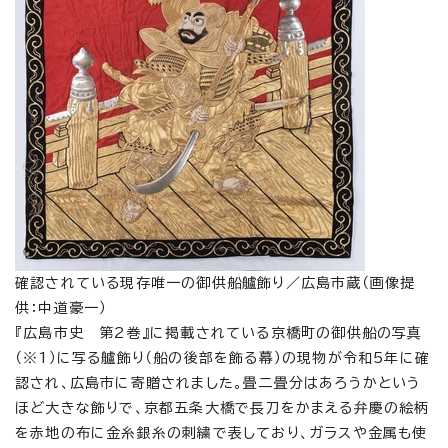
確認されている現存唯一の御供船艫飾り／広島市蔵（画像提
供：中道豪一）
『広島市史 第2巻』に掲載されている京橋町の御供船の写真
（※1）に写る艫飾り（船の後部を飾る幕）の現物が令和5年に確
認され、広島市に寄贈されました。畳二畳分はあろうかという
ほど大きな飾りで、京都五条大橋で長刀をかまえる弁慶の絵柄
を赤地の布に金糸銀糸の刺繍で表しており、ガラスや金属も使