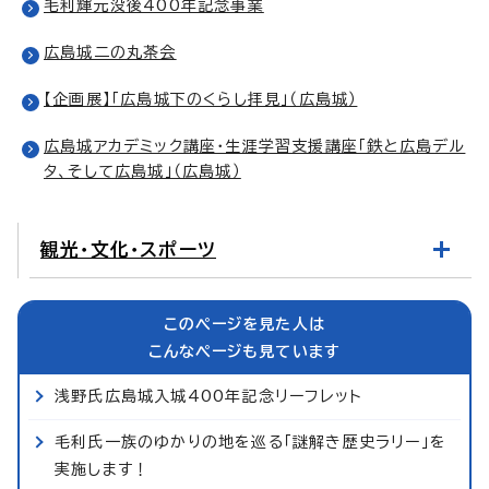
毛利輝元没後400年記念事業
広島城二の丸茶会
【企画展】「広島城下のくらし拝見」（広島城）
広島城アカデミック講座・生涯学習支援講座「鉄と広島デル
タ、そして広島城」（広島城）
観光・文化・スポーツ
このページを見た人は
こんなページも見ています
浅野氏広島城入城400年記念リーフレット
毛利氏一族のゆかりの地を巡る「謎解き歴史ラリー」を
実施します！