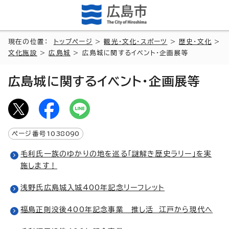
現在の位置：
トップページ
>
観光・文化・スポーツ
>
歴史・文化
>
文化施設
>
広島城
> 広島城に関するイベント・企画展等
広島城に関するイベント・企画展等
ページ番号
1038090
毛利氏一族のゆかりの地を巡る「謎解き歴史ラリー」を実
施します！
浅野氏広島城入城400年記念リーフレット
福島正則没後400年記念事業 推し活 江戸から現代へ